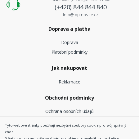
(+420) 844 844 840
info@top-nosice.cz
Doprava a platba
Doprava
Platební podmínky
Jak nakupovat
Reklamace
Obchodní podmínky
Ochrana osobních údajů
Tyto webové stránky používají nezbytné soubory cookie pro svůj správný
chod.
©
Top Nosiče CZ
- Všechna práva vyhrazena |
Nastavení
S Vaším souhlasem dále využíváme cookies pro analytiku a marketing,