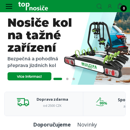
0
Doprava zdarma
Spoko
od 2500 CZK
záka
Doporučujeme
Novinky