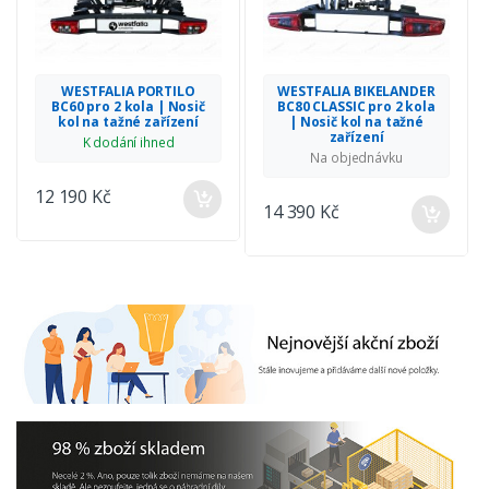
WESTFALIA PORTILO
WESTFALIA BIKELANDER
BC60 pro 2 kola | Nosič
BC80 CLASSIC pro 2 kola
kol na tažné zařízení
| Nosič kol na tažné
zařízení
K dodání ihned
Na objednávku
12 190 Kč
14 390 Kč