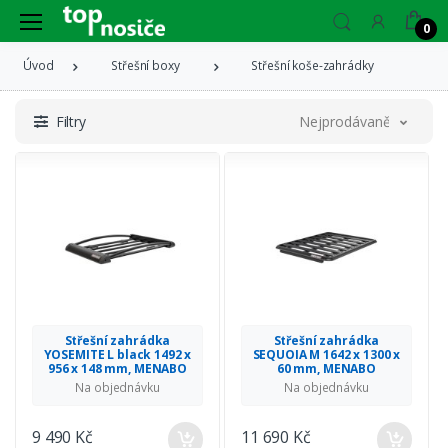
0
Úvod
Střešní boxy
Střešní koše-zahrádky
Filtry
Nejprodávanější
Střešní zahrádka
Střešní zahrádka
YOSEMITE L black 1492 x
SEQUOIA M 1642 x 1300 x
956 x 148 mm, MENABO
60 mm, MENABO
Na objednávku
Na objednávku
9 490 Kč
11 690 Kč