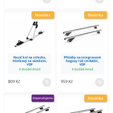
Nosič kol na střechu,
Příčníky na integrované
hliníkový se zámkem,
hagusy 120 cm BASIC,
VDP
VDP
K dodání ihned
K dodání ihned
809 Kč
959 Kč