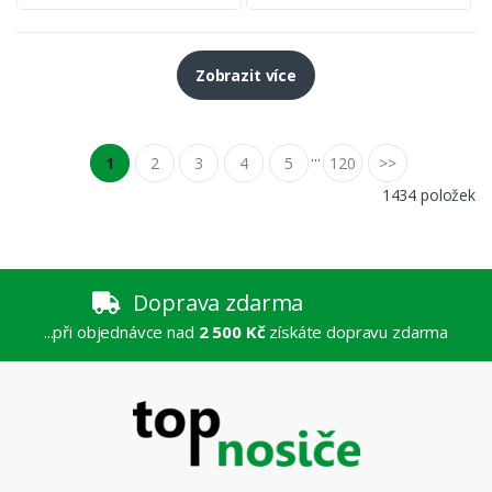
Zobrazit více
...
1
2
3
4
5
120
>>
1434 položek
Doprava zdarma
...při objednávce nad
2 500 Kč
získáte dopravu zdarma