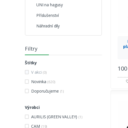
UNI na hagusy
Příslušenství
Náhradní díly
pl
Filtry
zá
Štítky
100
V akci
(0)
Novinka
(620)
Doporučujeme
(1)
Výrobci
AURILIS (GREEN VALLEY)
(1)
CAM
(19)