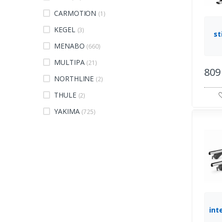
CARMOTION
(1)
KEGEL
(3)
st
s
MENABO
(660)
MULTIPA
(21)
809
NORTHLINE
(2)
THULE
(2)
YAKIMA
(725)
int
13