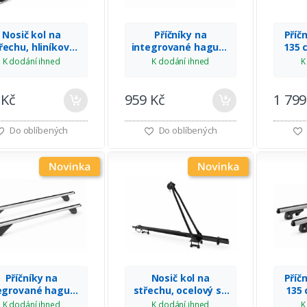
Nosič kol na
Příčníky na
Příč
řechu, hliníkový
integrované hagusy
135 
e zámkem, VDP
120 cm BASIC, VDP
K dodání ihned
K dodání ihned
K
 Kč
959 Kč
1 799
Do oblíbených
Do oblíbených
Příčníky na
Nosič kol na
Příč
egrované hagusy
střechu, ocelový se
135 
5 cm BASIC, VDP
zámkem, VDP
K dodání ihned
K dodání ihned
K