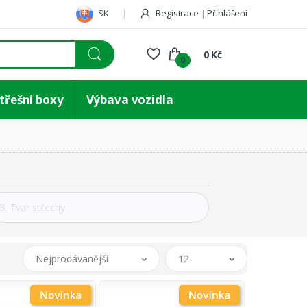
SK
Registrace
|
Přihlášení
0 Kč
0
třešní boxy
Výbava vozidla
Nejprodávanější
12