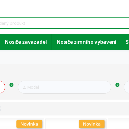
Nosiče zavazadel
Nosiče zimního vybavení
S