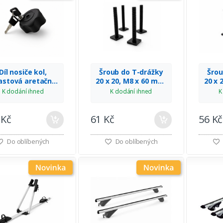
Díl nosiče kol,
Šroub do T-drážky
Šrou
astová aretační
20 x 20, M8 x 60 mm,
20 x 
růžice M8 se
sada 4 ks, MULTIPA
sada
K dodání ihned
K dodání ihned
K
mkem, MULTIPA
 Kč
61 Kč
56 Kč
Do oblíbených
Do oblíbených