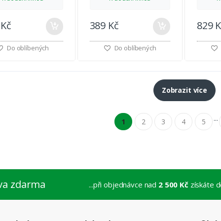
 Kč
389 Kč
829 
Do oblíbených
Do oblíbených
Zobrazit více
...
1
2
3
4
5
va zdarma
...při objednávce nad
2 500 Kč
získáte 