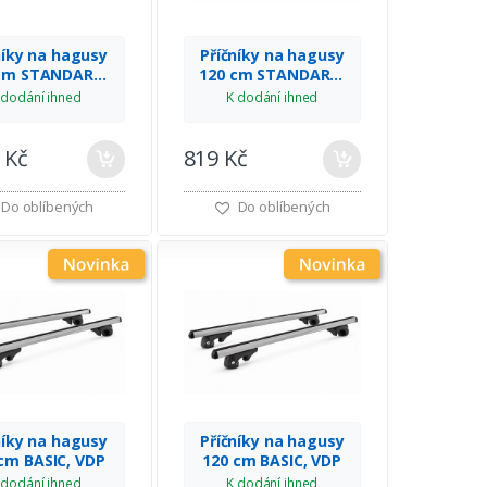
níky na hagusy
Příčníky na hagusy
cm STANDARD,
120 cm STANDARD,
MULTIPA
VDP
 dodání ihned
K dodání ihned
 Kč
819 Kč
Do oblíbených
Do oblíbených
níky na hagusy
Příčníky na hagusy
cm BASIC, VDP
120 cm BASIC, VDP
 dodání ihned
K dodání ihned