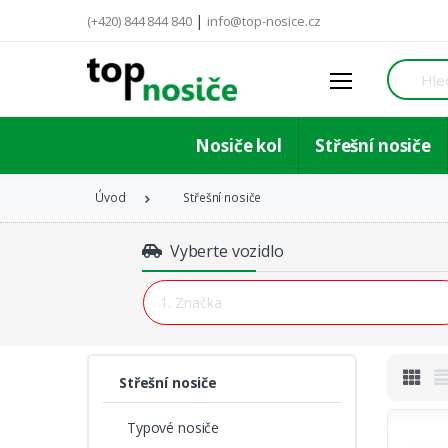
|
(+420) 844 844 840
info@top-nosice.cz
Hledat
Nosiče kol
Střešní nosiče
Úvod
Střešní nosiče
Vyberte vozidlo
Střešní nosiče
Typové nosiče