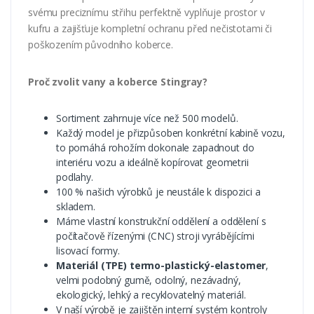
svému preciznímu střihu perfektně vyplňuje prostor v
kufru a zajišťuje kompletní ochranu před nečistotami či
poškozením původního koberce.
Proč zvolit vany a koberce Stingray?
Sortiment zahrnuje více než 500 modelů.
Každý model je přizpůsoben konkrétní kabině vozu,
to pomáhá rohožím dokonale zapadnout do
interiéru vozu a ideálně kopírovat geometrii
podlahy.
100 % našich výrobků je neustále k dispozici a
skladem.
Máme vlastní konstrukční oddělení a oddělení s
počítačově řízenými (CNC) stroji vyrábějícími
lisovací formy.
Materiál (TPE) termo-plastický-elastomer
,
velmi podobný gumě, odolný, nezávadný,
ekologický, lehký a recyklovatelný materiál.
V naší výrobě je zajištěn interní systém kontroly