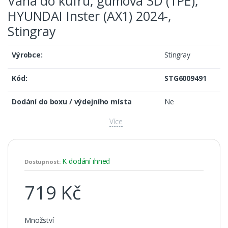
Vana do kufru, gumová 3D (TPE),
HYUNDAI Inster (AX1) 2024-,
Stingray
Výrobce:
Stingray
Kód:
STG6009491
Dodání do boxu / výdejního místa
Ne
Více
K dodání ihned
Dostupnost:
719 Kč
Množství