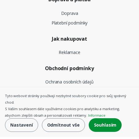
Doprava
Platební podmínky
Jak nakupovat
Reklamace
Obchodní podmínky
Ochrana osobních údajů
Tyto webové stránky používají nezbytné soubory cookie pro svůj správný
chod.
©
Top Nosiče CZ
- Všechna práva vyhrazena |
Nastavení
S Vaším souhlasem dále využíváme cookies pro analytiku a marketing,
Cookies
abychom zlepšili obsah a personalizovali reklamy.
Informace
Nastavení
Odmítnout vše
Souhlasím
koupit